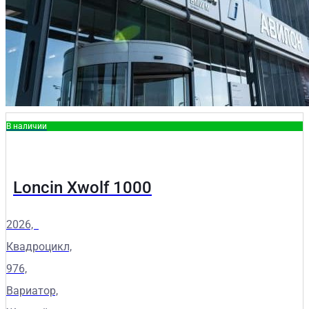
В наличии
Loncin Xwolf 1000
2026,
Квадроцикл,
976,
Вариатор,