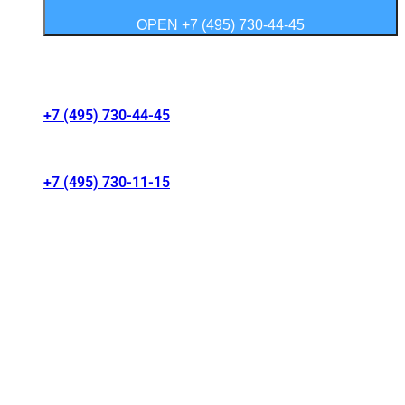
OPEN +7 (495) 730-44-45
Контакты салонов
+7 (495) 730-44-45
г. Москва, Волгоградский проспект 41/1
+7 (495) 730-11-15
МКАД 15 км, Москва, Россия