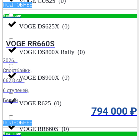
VOGE CU525
(
0
)
ПОДРОБНЕЕ
В наличии
VOGE DS625X
(
0
)
VOGE RR660S
VOGE DS800X Rally
(
0
)
2026,
Спортбайки,
VOGE DS900X
(
0
)
662,8 см³,
6 ступеней,
Белый
VOGE R625
(
0
)
794 000
₽
ПОДРОБНЕЕ
VOGE RR660S
(
0
)
В наличии