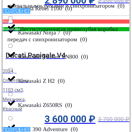
2 890 000
₽
3 200 000
₽
спиральными зубьями и синхронизатором
(
0
)
Honda Rebel 1100
(
0
)
ПОДРОБНЕЕ
Акция
Шестиступенчатая прямозубая коробка
В наличии
Kawasaki Ninja 7
(
0
)
передач с синхронизатором
(
0
)
Ducati Panigale V4
Kawasaki Vulcan VN800
(
0
)
2024,
Kawasaki Z H2
(
0
)
Спортбайки,
1103 см3,
Механика,
Kawasaki Z650RS
(
0
)
Красный
3 600 000
₽
3 700 000
₽
KTM 390 Adventure
(
0
)
ПОДРОБНЕЕ