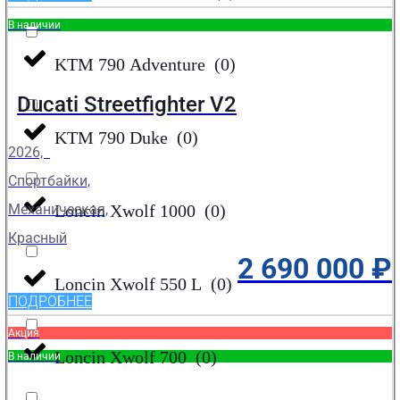
В наличии
KTM 790 Adventure
(
0
)
Ducati Streetfighter V2
KTM 790 Duke
(
0
)
2026,
Спортбайки,
Loncin Xwolf 1000
(
0
)
Механическая,
Красный
2 690 000
₽
Loncin Xwolf 550 L
(
0
)
ПОДРОБНЕЕ
Акция
Loncin Xwolf 700
(
0
)
В наличии