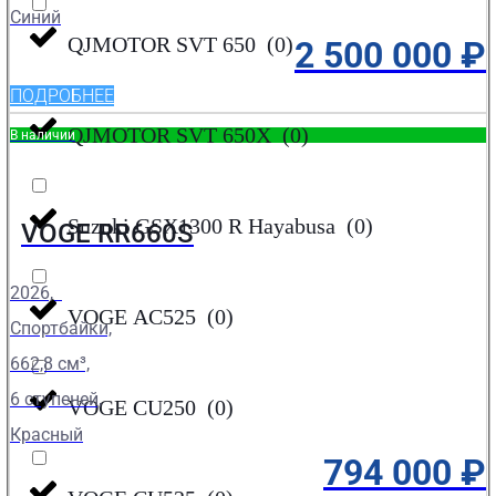
Синий
QJMOTOR SVT 650
(
0
)
2 500 000
₽
ПОДРОБНЕЕ
QJMOTOR SVT 650X
(
0
)
В наличии
Suzuki GSX1300 R Hayabusa
(
0
)
VOGE RR660S
2026,
VOGE AC525
(
0
)
Спортбайки,
662,8 см³,
6 ступеней,
VOGE CU250
(
0
)
Красный
794 000
₽