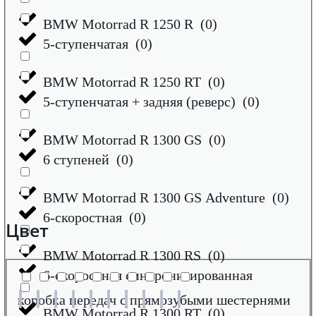
BMW Motorrad R 1250 R
(
0
)
5-ступенчатая
(
0
)
BMW Motorrad R 1250 RT
(
0
)
5-ступенчатая + задняя (реверс)
(
0
)
BMW Motorrad R 1300 GS
(
0
)
6 ступеней
(
0
)
BMW Motorrad R 1300 GS Adventure
(
0
)
6-скоростная
(
0
)
Цвет
BMW Motorrad R 1300 RS
(
0
)
6-скоростная синхронизированная
коробка передач с прямозубыми шестернями
BMW Motorrad R 1300 RT
(
0
)