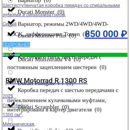
Вариатор
(
0
)
Шестиступенчатая коробка передач со спиральными
Ducati Monster
(
0
)
зубьями и синхронизатором,
Вариатор, режимы 2WD/4WD/4WD-
Серый
850 000
₽
LOCK, дифференциал Torsen
(
0
)
Ducati Monster Plus
(
0
)
ПОДРОБНЕЕ
В наличии
Кассетного типа, шесть передач с
Ducati Multistrada V4
(
0
)
постоянным зацеплением шестерен
(
0
)
BMW Motorrad R 1300 RS
Ducati Panigale V4
(
0
)
Коробка передач с шестью передачами с
2025,
переключением кулачковыми муфтами,
Спортбайки,
Ducati Scrambler
(
0
)
интегрирована в картер двигателя
(
0
)
1300 см³,
Механическая,