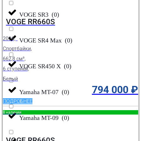
VOGE SR3
(
0
)
VOGE RR660S
2026,
VOGE SR4 Max
(
0
)
Спортбайки,
662,8 см³,
VOGE SR450 X
(
0
)
6 ступеней,
Белый
794 000
₽
Yamaha MT-07
(
0
)
ПОДРОБНЕЕ
В наличии
Yamaha MT-09
(
0
)
VOGE RR660S