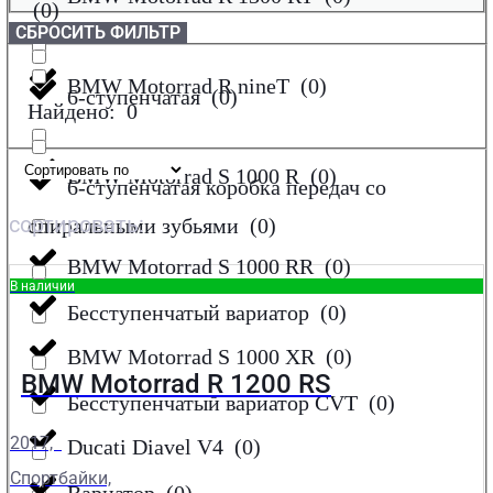
(
0
)
СБРОСИТЬ ФИЛЬТР
BMW Motorrad R nineT
(
0
)
6-ступенчатая
(
0
)
Найдено:
0
BMW Motorrad S 1000 R
(
0
)
6-ступенчатая коробка передач со
сортировать:
спиральными зубьями
(
0
)
BMW Motorrad S 1000 RR
(
0
)
В наличии
Бесступенчатый вариатор
(
0
)
BMW Motorrad S 1000 XR
(
0
)
BMW Motorrad R 1200 RS
Бесступенчатый вариатор CVT
(
0
)
2017,
Ducati Diavel V4
(
0
)
Спортбайки,