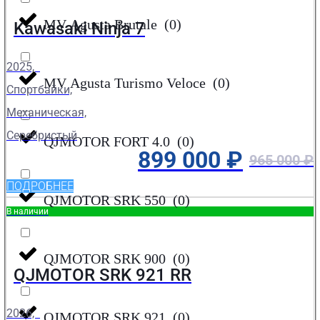
MV Agusta Brutale
(
0
)
Kawasaki Ninja 7
2025,
MV Agusta Turismo Veloce
(
0
)
Спортбайки,
Механическая,
Серебристый
QJMOTOR FORT 4.0
(
0
)
899 000
₽
965 000
₽
ПОДРОБНЕЕ
QJMOTOR SRK 550
(
0
)
В наличии
QJMOTOR SRK 900
(
0
)
QJMOTOR SRK 921 RR
2026,
QJMOTOR SRK 921
(
0
)