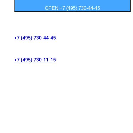
OPEN +7 (495) 730-44-45
Контакты салонов
+7 (495) 730-44-45
г. Москва, Волгоградский проспект 41/1
+7 (495) 730-11-15
МКАД 15 км, Москва, Россия