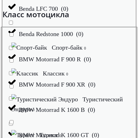
Benda LFC 700
(
0
)
Класс мотоцикла
Benda Redstone 1000
(
0
)
Спорт-байк
0
BMW Motorrad F 900 R
(
0
)
Классик
0
BMW Motorrad F 900 XR
(
0
)
Туристический
Эндуро
BMW Motorrad K 1600 B
(
0
)
0
BMW Motorrad K 1600 GT
Турист
(
0
)
0