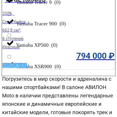
Yamaha Tracer 9
(
0
)
2026,
Спортбайки,
Yamaha Tracer 900
(
0
)
662,8 см³,
6 ступеней,
Yamaha XP560
(
0
)
Красный
794 000
₽
ПОДРОБНЕЕ
Yamaha XSR900
(
0
)
Погрузитесь в мир скорости и адреналина с
нашими спортбайками! В салоне АВИЛОН
Moto в наличии представлены легендарные
японские и динамичные европейские и
китайские модели, готовые покорять трек и