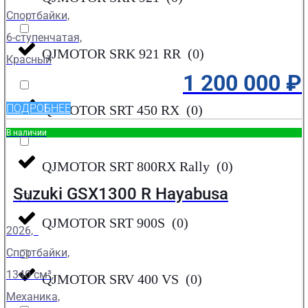
Спортбайки,
6-ступенчатая,
QJMOTOR SRK 921 RR
(
0
)
Красный
1 200 000
₽
ПОДРОБНЕЕ
QJMOTOR SRT 450 RX
(
0
)
В наличии
QJMOTOR SRT 800RX Rally
(
0
)
Suzuki GSX1300 R Hayabusa
QJMOTOR SRT 900S
(
0
)
2026,
Спортбайки,
1340 см³,
QJMOTOR SRV 400 VS
(
0
)
Механика,