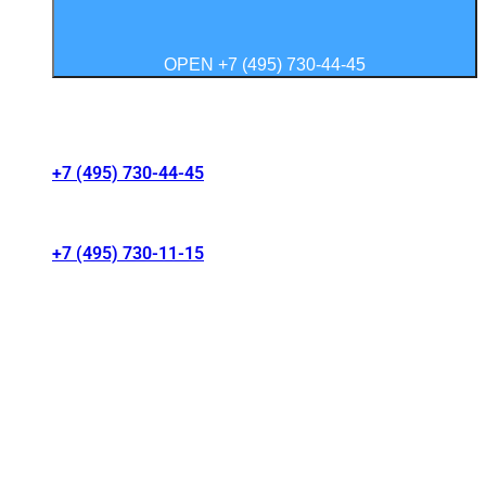
OPEN +7 (495) 730-44-45
Контакты салонов
+7 (495) 730-44-45
г. Москва, Волгоградский проспект 41/1
+7 (495) 730-11-15
МКАД 15 км, Москва, Россия