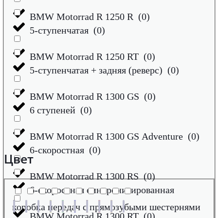
BMW Motorrad R 1250 R
(
0
)
5-ступенчатая
(
0
)
BMW Motorrad R 1250 RT
(
0
)
5-ступенчатая + задняя (реверс)
(
0
)
BMW Motorrad R 1300 GS
(
0
)
6 ступеней
(
0
)
BMW Motorrad R 1300 GS Adventure
(
0
)
6-скоростная
(
0
)
Цвет
BMW Motorrad R 1300 RS
(
0
)
6-скоростная синхронизированная
коробка передач с прямозубыми шестернями
BMW Motorrad R 1300 RT
(
0
)