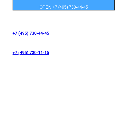
OPEN +7 (495) 730-44-45
Контакты салонов
+7 (495) 730-44-45
г. Москва, Волгоградский проспект 41/1
+7 (495) 730-11-15
МКАД 15 км, Москва, Россия