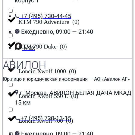
корпус 1
+7 (495) 730-44-45
KTM 790 Adventure
(
0
)
Ежедневно, 09:00 — 21:40
KTM 790 Duke
(
0
)
Max
АВИЛОН
Loncin Xwolf 1000
(
0
)
Юр.лицо и юридическая информация — АО «Авилон АГ»
г. Москва, АВИЛОН БЕЛАЯ ДАЧА МКАД
Loncin Xwolf 550 L
(
0
)
15 км
+7 (495) 730-11-15
Loncin Xwolf 700
(
0
)
Ежедневно, 09:00 — 21:40