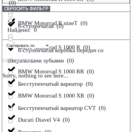
(
0
)
СБРОСИТЬ ФИЛЬТР
BMW Motorrad R nineT
(
0
)
6-ступенчатая
(
0
)
Найдено:
0
BMW Motorrad S 1000 R
(
0
)
6-ступенчатая коробка передач со
сортировать:
спиральными зубьями
(
0
)
BMW Motorrad S 1000 RR
(
0
)
Sorry, nothing to see here...
Бесступенчатый вариатор
(
0
)
BMW Motorrad S 1000 XR
(
0
)
Нужна помощь?
Бесступенчатый вариатор CVT
(
0
)
Ducati Diavel V4
(
0
)
Оперативно ответим на