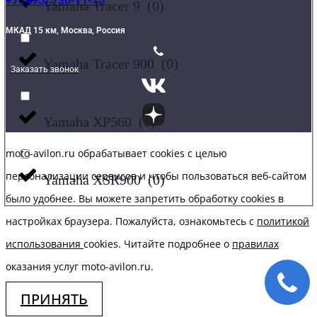
+7 (495) 730-11-15
Yamaha Tracer 9
(
0
)
МКАД 15 км, Москва, Россия
Yamaha Tracer 900
(
0
)
Заказать звонок
Yamaha XP560
(
0
)
moto-avilon.ru обрабатывает cookies с целью
персонализации сервисов и чтобы пользоваться веб-сайтом
Yamaha XSR900
(
0
)
было удобнее. Вы можете запретить обработку сookies в
настройках браузера. Пожалуйста, ознакомьтесь с
политикой
использования
cookies. Читайте подробнее о
правилах
оказания услуг moto-avilon.ru.
ПРИНЯТЬ