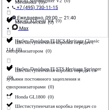
Ducati Streetfighter V2
(
0
)
Механика
(
0
)
+7 (495) 730-11-15
Ежедневно, 09:00 — 21:40
Ducati XDiavel V4
(
0
)
Механическая
(
0
)
Max
Harley-Davidson FLHCS Heritage Classic
Шестиступенчатая коробка передач с
114
(
0
)
синхронизатором
(
0
)
Harley-Davidson FLSTS Heritage Springer
Шестиступенчатая коробка передач со
(
0
)
зубьями постоянного зацепления и
синхронизаторами
(
0
)
Honda GL1800
(
0
)
Шестиступенчатая коробка передач со