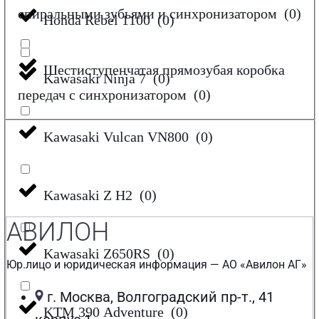
спиральными зубьями и синхронизатором
(
0
)
Honda Rebel 1100
(
0
)
Шестиступенчатая прямозубая коробка
Kawasaki Ninja 7
(
0
)
передач с синхронизатором
(
0
)
Kawasaki Vulcan VN800
(
0
)
Kawasaki Z H2
(
0
)
АВИЛОН
Kawasaki Z650RS
(
0
)
Юр.лицо и юридическая информация — АО «Авилон АГ»
г. Москва, Волгоградский пр-т., 41
KTM 390 Adventure
(
0
)