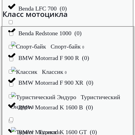
Benda LFC 700
(
0
)
Класс мотоцикла
Benda Redstone 1000
(
0
)
Спорт-байк
0
BMW Motorrad F 900 R
(
0
)
Классик
0
BMW Motorrad F 900 XR
(
0
)
Туристический
Эндуро
BMW Motorrad K 1600 B
(
0
)
0
BMW Motorrad K 1600 GT
Турист
(
0
)
0