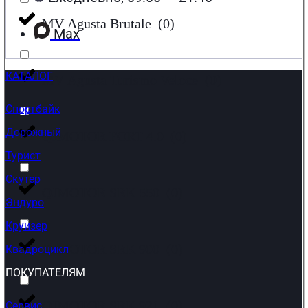
MV Agusta Brutale
(
0
)
Max
КАТАЛОГ
MV Agusta Turismo Veloce
(
0
)
Спортбайк
Дорожный
QJMOTOR FORT 4.0
(
0
)
Турист
Скутер
QJMOTOR SRK 550
(
0
)
Эндуро
Круизер
QJMOTOR SRK 900
(
0
)
Квадроцикл
ПОКУПАТЕЛЯМ
QJMOTOR SRK 921
(
0
)
Сервис