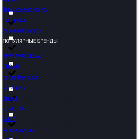
Финансовые услуги
Тест-райд
QJMOTOR SRK 921 RR
(
0
)
Акции и Новости
ПОПУЛЯРНЫЕ БРЕНДЫ
QJMOTOR SRT 450 RX
(
0
)
BMW MOTORRAD
DUCATI
QJMOTOR SRT 800RX Rally
(
0
)
Harley-Davidson
MV Agusta
Benelli
QJMOTOR SRT 900S
(
0
)
QJMOTOR
VOGE
QJMOTOR SRV 400 VS
(
0
)
Квадроциклы: