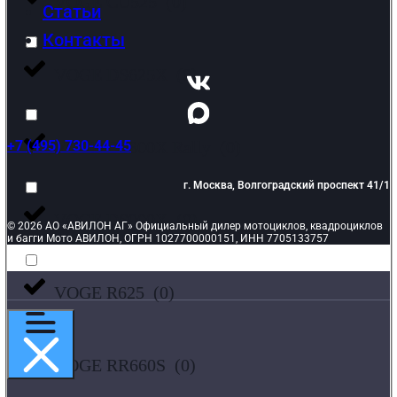
VOGE CU525
(
0
)
Статьи
Контакты
VOGE DS625X
(
0
)
VOGE DS800X Rally
(
0
)
+7 (495) 730-44-45
г. Москва, Волгоградский проспект 41/1
VOGE DS900X
(
0
)
© 2026 АО «АВИЛОН АГ» Официальный дилер мотоциклов, квадроциклов
и багги Мото АВИЛОН, ОГРН 1027700000151, ИНН 7705133757
VOGE R625
(
0
)
VOGE RR660S
(
0
)