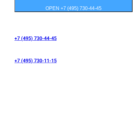
OPEN +7 (495) 730-44-45
Контакты салонов
+7 (495) 730-44-45
г. Москва, Волгоградский проспект 41/1
+7 (495) 730-11-15
МКАД 15 км, Москва, Россия