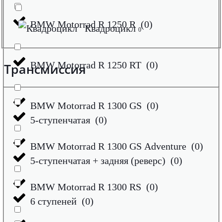
BMW Motorrad R 1250 R
(
0
)
Квадроцикл
0
BMW Motorrad R 1250 RT
(
0
)
Трансмиссия
BMW Motorrad R 1300 GS
(
0
)
5-ступенчатая
(
0
)
BMW Motorrad R 1300 GS Adventure
(
0
)
5-ступенчатая + задняя (реверс)
(
0
)
BMW Motorrad R 1300 RS
(
0
)
6 ступеней
(
0
)