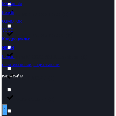
MV Agusta
Benelli
QJMOTOR SVT 650
(
0
)
QJMOTOR
VOGE
QJMOTOR SVT 650X
(
0
)
Квадроциклы:
HISUN
Suzuki GSX1300 R Hayabusa
(
0
)
Loncin
ПОЛИТИКА КОНФИДЕНЦИАЛЬНОСТИ
КАРТА САЙТА
VOGE AC525
(
0
)
VOGE CU250
(
0
)