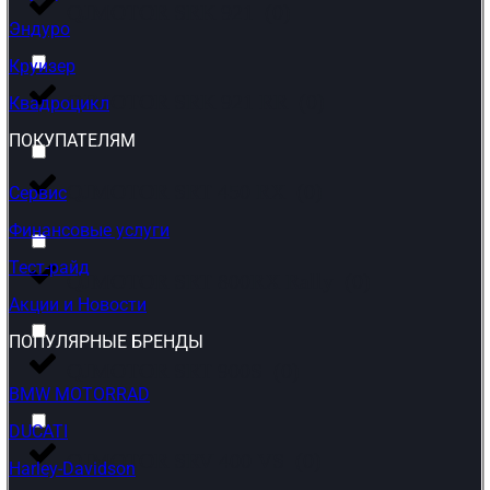
QJMOTOR SRK 921
(
0
)
Эндуро
Круизер
QJMOTOR SRK 921 RR
(
0
)
Квадроцикл
ПОКУПАТЕЛЯМ
QJMOTOR SRT 450 RX
(
0
)
Сервис
Финансовые услуги
Тест-райд
QJMOTOR SRT 800RX Rally
(
0
)
Акции и Новости
ПОПУЛЯРНЫЕ БРЕНДЫ
QJMOTOR SRT 900S
(
0
)
BMW MOTORRAD
DUCATI
QJMOTOR SRV 400 VS
(
0
)
Harley-Davidson