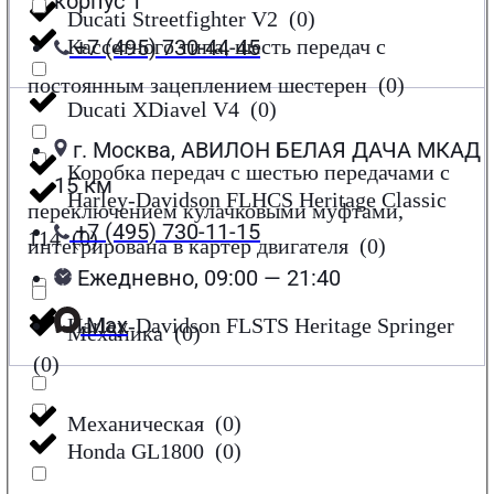
корпус 1
Ducati Streetfighter V2
(
0
)
Кассетного типа, шесть передач с
+7 (495) 730-44-45
постоянным зацеплением шестерен
(
0
)
Ducati XDiavel V4
(
0
)
г. Москва, АВИЛОН БЕЛАЯ ДАЧА МКАД
Коробка передач с шестью передачами с
15 км
Harley-Davidson FLHCS Heritage Classic
переключением кулачковыми муфтами,
+7 (495) 730-11-15
114
(
0
)
интегрирована в картер двигателя
(
0
)
Ежедневно, 09:00 — 21:40
Max
Harley-Davidson FLSTS Heritage Springer
Механика
(
0
)
(
0
)
Механическая
(
0
)
Honda GL1800
(
0
)