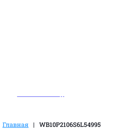
Заказать звонок
Написать нам в WhatsApp
Главная
|
WB10P2106S6L54995