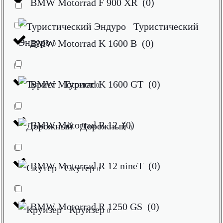
BMW Motorrad F 900 XR
(
0
)
Туристический
Эндуро
BMW Motorrad K 1600 B
(
0
)
0
BMW Motorrad K 1600 GT
Турист
(
0
)
0
BMW Motorrad R 12
(
0
)
Дорожный
0
BMW Motorrad R 12 nineT
(
0
)
Скутер
0
BMW Motorrad R 1250 GS
(
0
)
Круизер
0