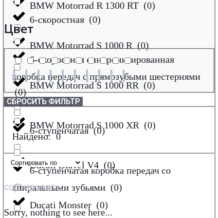
BMW Motorrad R 1300 RT
(
0
)
6-скоростная
(
0
)
Цвет
BMW Motorrad S 1000 R
(
0
)
6-скоростная синхронизированная
коробка передач с прямозубыми шестернями
BMW Motorrad S 1000 RR
(
0
)
(
0
)
СБРОСИТЬ ФИЛЬТР
BMW Motorrad S 1000 XR
(
0
)
6-ступенчатая
(
0
)
Найдено:
0
Ducati Diavel V4
(
0
)
6-ступенчатая коробка передач со
сортировать:
спиральными зубьями
(
0
)
Ducati Monster
(
0
)
Sorry, nothing to see here...