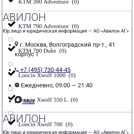
KTM 390 Adventure
(
0
)
АВИЛОН
KTM 790 Adventure
(
0
)
Юр.лицо и юридическая информация — АО «Авилон АГ»
г. Москва, Волгоградский пр-т., 41
KTM 790 Duke
(
0
)
корпус 1
+7 (495) 730-44-45
Loncin Xwolf 1000
(
0
)
Ежедневно, 09:00 — 21:40
Loncin Xwolf 550 L
(
0
)
Max
АВИЛОН
Loncin Xwolf 700
(
0
)
Юр.лицо и юридическая информация — АО «Авилон АГ»