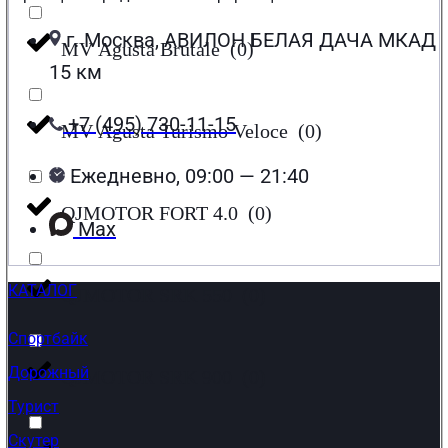
г. Москва, АВИЛОН БЕЛАЯ ДАЧА МКАД
MV Agusta Brutale
(
0
)
15 км
+7 (495) 730-11-15
MV Agusta Turismo Veloce
(
0
)
Ежедневно, 09:00 — 21:40
QJMOTOR FORT 4.0
(
0
)
Max
КАТАЛОГ
QJMOTOR SRK 550
(
0
)
Спортбайк
Дорожный
QJMOTOR SRK 900
(
0
)
Турист
Скутер