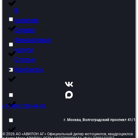
VOGE CU525
(
0
)
В
наличии
Сервис
VOGE CU625
(
0
)
Финансовые
услуги
VOGE DS625X
(
0
)
Статьи
Контакты
VOGE DS800X Rally
(
0
)
VOGE DS900X
(
0
)
+7 (495) 730-44-45
г. Москва, Волгоградский проспект 41/1
VOGE R625
(
0
)
© 2026 АО «АВИЛОН АГ» Официальный дилер мотоциклов, квадроциклов