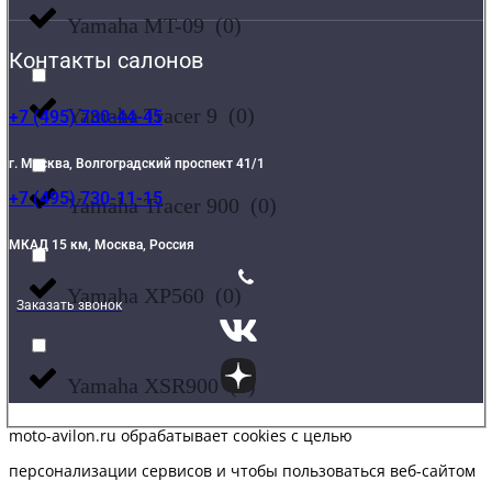
Yamaha MT-09
(
0
)
Контакты салонов
Yamaha Tracer 9
(
0
)
+7 (495) 730-44-45
г. Москва, Волгоградский проспект 41/1
+7 (495) 730-11-15
Yamaha Tracer 900
(
0
)
МКАД 15 км, Москва, Россия
Yamaha XP560
(
0
)
Заказать звонок
Yamaha XSR900
(
0
)
moto-avilon.ru обрабатывает cookies с целью
персонализации сервисов и чтобы пользоваться веб-сайтом