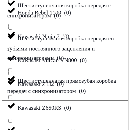
Шестиступенчатая коробка передач с
Honda Rebel 1100
(
0
)
синхронизатором
(
0
)
Kawasaki Ninja 7
(
0
)
Шестиступенчатая коробка передач со
зубьями постоянного зацепления и
синхронизаторами
(
0
)
Kawasaki Vulcan VN800
(
0
)
Шестиступенчатая прямозубая коробка
Kawasaki Z H2
(
0
)
передач с синхронизатором
(
0
)
Kawasaki Z650RS
(
0
)