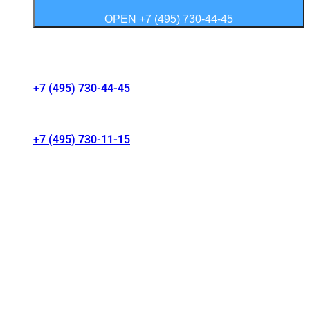
OPEN +7 (495) 730-44-45
Контакты салонов
+7 (495) 730-44-45
г. Москва, Волгоградский проспект 41/1
+7 (495) 730-11-15
МКАД 15 км, Москва, Россия