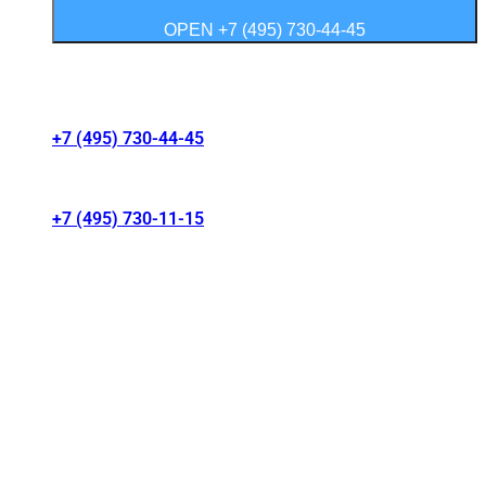
OPEN +7 (495) 730-44-45
Контакты салонов
+7 (495) 730-44-45
г. Москва, Волгоградский проспект 41/1
+7 (495) 730-11-15
МКАД 15 км, Москва, Россия