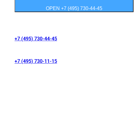
OPEN +7 (495) 730-44-45
Контакты салонов
+7 (495) 730-44-45
г. Москва, Волгоградский проспект 41/1
+7 (495) 730-11-15
МКАД 15 км, Москва, Россия