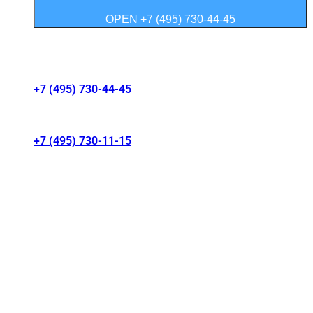
OPEN +7 (495) 730-44-45
Контакты салонов
+7 (495) 730-44-45
г. Москва, Волгоградский проспект 41/1
+7 (495) 730-11-15
МКАД 15 км, Москва, Россия